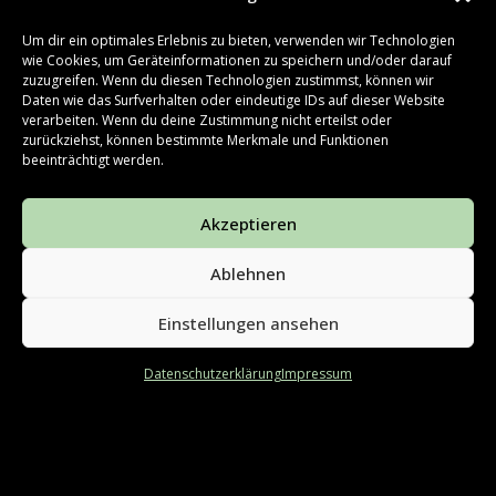
Ist das Terrassenfest ab 18
Um dir ein optimales Erlebnis zu bieten, verwenden wir Technologien
Jahren?
wie Cookies, um Geräteinformationen zu speichern und/oder darauf
zuzugreifen. Wenn du diesen Technologien zustimmst, können wir
Daten wie das Surfverhalten oder eindeutige IDs auf dieser Website
verarbeiten. Wenn du deine Zustimmung nicht erteilst oder
Wer organisiert das
zurückziehst, können bestimmte Merkmale und Funktionen
beeinträchtigt werden.
Terrassenfest?
Akzeptieren
Wie wird das Terrassenfest
finanziert?
Ablehnen
Einstellungen ansehen
Ich möchte auf dem
Datenschutzerklärung
Impressum
Terrassenfest mithelfen. Wo
muss ich mich melden?
Wenn du immer noch Fragen hast oder der Meinung
bist, das hier noch ein Punkt fehlt, schreib uns gern auf