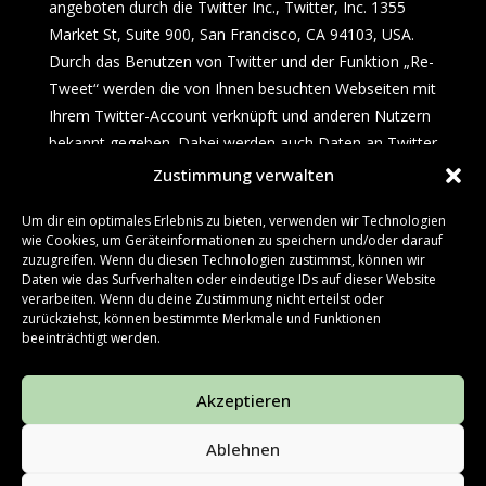
angeboten durch die Twitter Inc., Twitter, Inc. 1355
Market St, Suite 900, San Francisco, CA 94103, USA.
Durch das Benutzen von Twitter und der Funktion „Re-
Tweet“ werden die von Ihnen besuchten Webseiten mit
Ihrem Twitter-Account verknüpft und anderen Nutzern
bekannt gegeben. Dabei werden auch Daten an Twitter
übertragen.
Zustimmung verwalten
Wir weisen darauf hin, dass wir als Anbieter der Seiten
Um dir ein optimales Erlebnis zu bieten, verwenden wir Technologien
wie Cookies, um Geräteinformationen zu speichern und/oder darauf
keine Kenntnis vom Inhalt der übermittelten Daten
zuzugreifen. Wenn du diesen Technologien zustimmst, können wir
sowie deren Nutzung durch Twitter erhalten. Weitere
Daten wie das Surfverhalten oder eindeutige IDs auf dieser Website
Informationen hierzu finden Sie in der
verarbeiten. Wenn du deine Zustimmung nicht erteilst oder
zurückziehst, können bestimmte Merkmale und Funktionen
Datenschutzerklärung von Twitter unter
beeinträchtigt werden.
http://twitter.com/privacy
.
Akzeptieren
Ihre Datenschutzeinstellungen bei Twitter können Sie
in den Konto-Einstellungen unter
Ablehnen
http://twitter.com/account/settings
ändern.