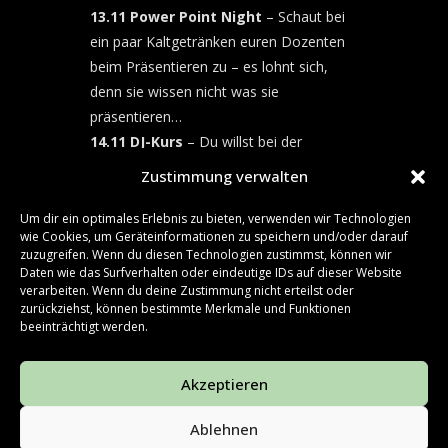
13.11 Power Point Night
– Schaut bei
ein paar Kaltgetränken euren Dozenten
beim Präsentieren zu – es lohnt sich,
denn sie wissen nicht was sie
präsentieren…
14.11 DJ-Kurs
– Du willst bei der
nächsten Hausparty richtig gute
Zustimmung verwalten
Stimmung machen und hast keine Lust
mehr auf die Partyhits-Playlist, weißt
Um dir ein optimales Erlebnis zu bieten, verwenden wir Technologien
wie Cookies, um Geräteinformationen zu speichern und/oder darauf
aber nicht wo du anfangen sollst? Dann
zuzugreifen. Wenn du diesen Technologien zustimmst, können wir
komm bei unserem DJ-Kurs vorbei!
Daten wie das Surfverhalten oder eindeutige IDs auf dieser Website
verarbeiten. Wenn du deine Zustimmung nicht erteilst oder
14.11 Pub Quiz
– Bring deine Freunde
zurückziehst, können bestimmte Merkmale und Funktionen
mit, teste dein Wissen und schnappt
beeinträchtigt werden.
euch den Preis! Und wenn ihr nicht
gewinnt, gibt es immer noch Bier,
Akzeptieren
Cheers!
Ablehnen
Jetzt anmelden!