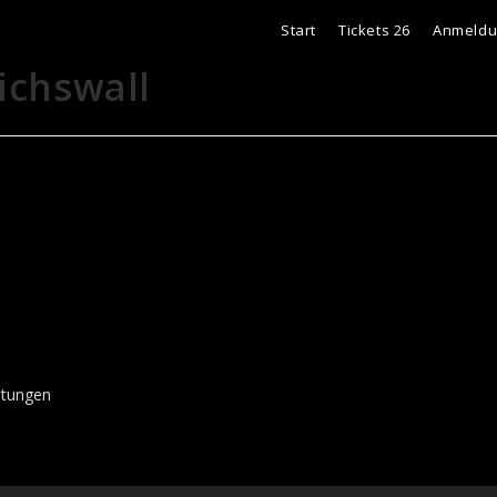
Start
Tickets 26
Anmeld
ichswall
ltungen