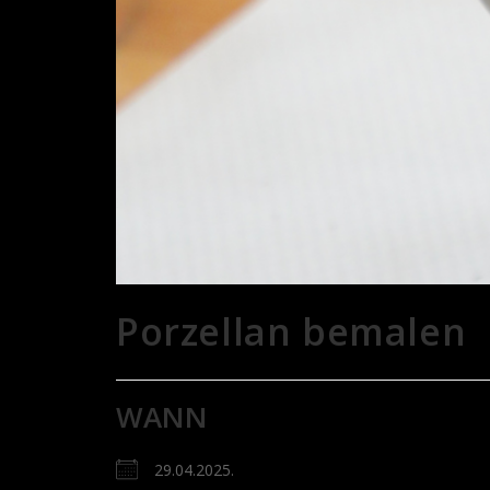
Porzellan bemalen
WANN
29.04.2025.