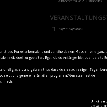
Albrechtstraße 2, Osnabrück
VERANSTALTUNGS
Tagesprogramm
Kunst des Porzellanbemalens und verleihe deinem Geschirr eine ganz p
en individuell zu gestalten. Egal, ob du Anfänger bist oder bereits E
nell glasiert und gebrannt, so dass du sie nach einigen Tagen bere
llt, schreibt uns gerne eine Email an programm@terrassenfest.de
sch nach.
Um dir ein 
um Gerätein