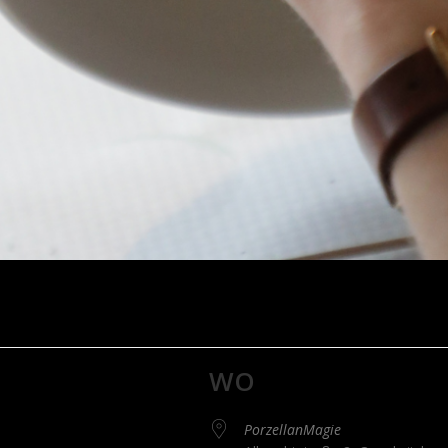
WO
PorzellanMagie