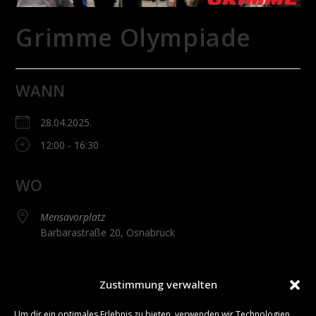
Grimme Olympiade
WANN
28.04.2025.
12:00 - 16:30
WO
Mensavorplatz
Barbarastraße 20, Osnabrück
Zustimmung verwalten
Bei der
Kartoffel-Olympiade
erwarten dich witzige
Wettbewerbe wie das „Kartoffel-Rennen“ und der
Um dir ein optimales Erlebnis zu bieten, verwenden wir Technologien