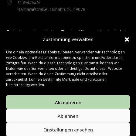
SL-Gebäude
Barbararstraße, Osnabrück, 49078
Du hast gerade mal keinen Flaschenöffner zur Hand, würdest
Zustimmung verwalten
aber gerne dein Bier öffnen? Dann ist diese Master Class
genau das richtige für dich, um verschiedene Art und Weisen
Um dir ein optimales Erlebnis zu bieten, verwenden wir Technologien
des Bieröffnens zu lernen. Komm vorbei und teste deine Skills!
wie Cookies, um Geräteinformationen zu speichern und/oder darauf
zuzugreifen. Wenn du diesen Technologien zustimmst, können wir
Daten wie das Surfverhalten oder eindeutige IDs auf dieser Website
verarbeiten. Wenn du deine Zustimmung nicht erteilst oder
zurückziehst, können bestimmte Merkmale und Funktionen
Folge @terrassenfest auf Instagram, um zu erfahren, wann
beeinträchtigt werden.
die Anmeldungen starten und ggf. Nachrückerplätze
freigeschaltet werden.
Akzeptieren
Ablehnen
Einstellungen ansehen
Hausordnung
Impressum & Disclaimer
Datenschutz