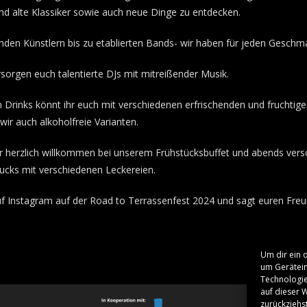
nd alte Klassiker sowie auch neue Dinge zu entdecken.
nden Künstlern bis zu etablierten Bands- wir haben für jeden Gesch
sorgen euch talentierte DJs mit mitreißender Musik.
 Drinks könnt ihr euch mit verschiedenen erfrischenden und fruchtig
 wir auch alkoholfreie Varianten.
r herzlich willkommen bei unserem Frühstücksbuffet und abends ver
ucks mit verschiedenen Leckereien.
uf Instagram auf der Road to Terrassenfest 2024 und sagt euren Fre
Um dir ein 
um Gerätein
Technologie
auf dieser 
zurückziehs